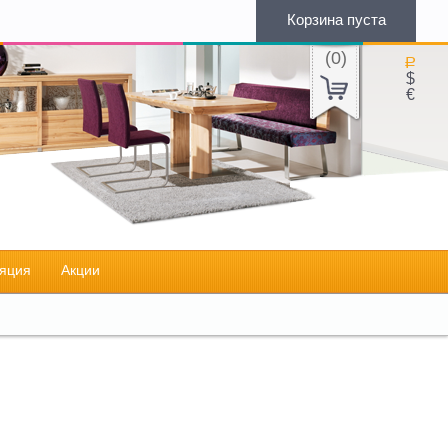
Корзина пуста
(
0
)
Р
$
€
яция
Акции