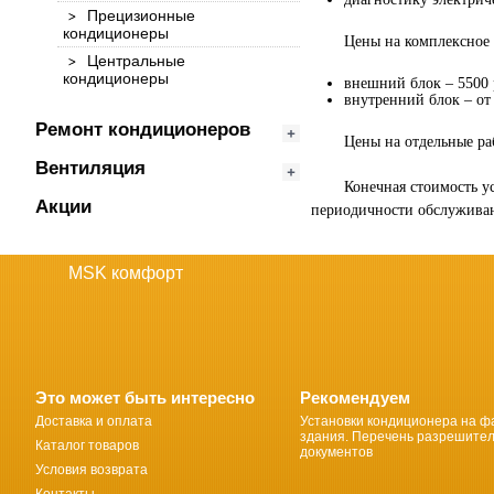
Прецизионные
кондиционеры
Цены на комплексное
Центральные
кондиционеры
внешний блок – 5500 
внутренний блок – от 
Ремонт кондиционеров
Цены на отдельные р
Вентиляция
Конечная стоимость у
Акции
периодичности обслуживан
MSK комфорт
Это может быть интересно
Рекомендуем
Доставка и оплата
Установки кондиционера на ф
здания. Перечень разрешите
Каталог товаров
документов
Условия возврата