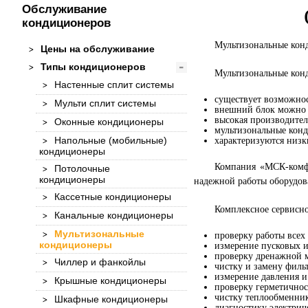
Обслуживание
кондиционеров
Мультизональные конд
Цены на обслуживание
Типы кондиционеров
Мультизональные кон
Настенные сплит системы
существует возможнос
Мульти сплит системы
внешний блок можно р
высокая производител
Оконные кондиционеры
мультизональные кон
Напольные (мобильные)
характеризуются низ
кондиционеры
Компания «МСК-комфо
Потолочные
кондиционеры
надежной работы оборудов
Кассетные кондиционеры
Комплексное сервисно
Канальные кондиционеры
Мультизональные
проверку работы всех
кондиционеры
измерение пусковых и
проверку дренажной м
Чиллер и фанкойлы
чистку и замену филь
измерение давления и
Крышные кондиционеры
проверку герметичнос
чистку теплообменник
Шкафные кондиционеры
диагностику электриче