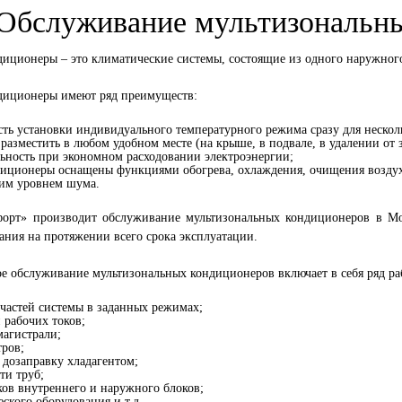
Обслуживание мультизональн
иционеры – это климатические системы, состоящие из одного наружног
диционеры имеют ряд преимуществ:
ть установки индивидуального температурного режима сразу для нескол
азместить в любом удобном месте (на крыше, в подвале, в удалении от 
ьность при экономном расходовании электроэнергии;
диционеры оснащены функциями обогрева, охлаждения, очищения воздух
ким уровнем шума.
рт» производит обслуживание мультизональных кондиционеров в Мос
ания на протяжении всего срока эксплуатации.
е обслуживание мультизональных кондиционеров включает в себя ряд ра
 частей системы в заданных режимах;
 рабочих токов;
агистрали;
тров;
 дозаправку хладагентом;
ти труб;
ов внутреннего и наружного блоков;
ского оборудования и т.д.