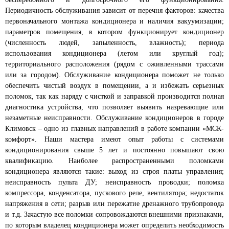
Периодичность обслуживания зависит от перечня факторов: качества
первоначального монтажа кондиционера и наличия вакуумизации;
параметров помещения, в котором функционирует кондиционер
(численность людей, запыленность, влажность); периода
использования кондиционера (летом или круглый год);
территориального расположения (рядом с оживленными трассами
или за городом). Обслуживание кондиционера поможет не только
обеспечить чистый воздух в помещении, а и избежать серьезных
поломок, так как наряду с чисткой и заправкой производится полная
диагностика устройства, что позволяет выявить назревающие или
незаметные неисправности. Обслуживание кондиционеров в городе
Климовск – одно из главных направлений в работе компании «МСК-
комфорт». Наши мастера имеют опыт работы с системами
кондиционирования свыше 5 лет и постоянно повышают свою
квалификацию. Наиболее распространенными поломками
кондиционера являются такие: выход из строя платы управления;
неисправность пульта ДУ; неисправность проводки; поломка
компрессора, конденсатора, пускового реле, вентилятора; недостаток
напряжения в сети; разрыв или пережатие дренажного трубопровода
и т.д. Зачастую все поломки сопровождаются внешними признаками,
по которым владелец кондиционера может определить необходимость