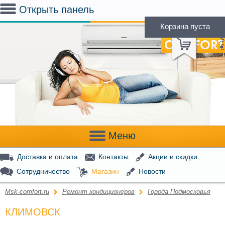
Открыть панель
Корзина пуста
(
0
)
Р
$
€
Меню
Доставка и оплата
Контакты
Акции и скидки
Сотрудничество
Магазин
Новости
Msk-comfort.ru
Ремонт кондиционеров
Города Подмосковья
КЛИМОВСК