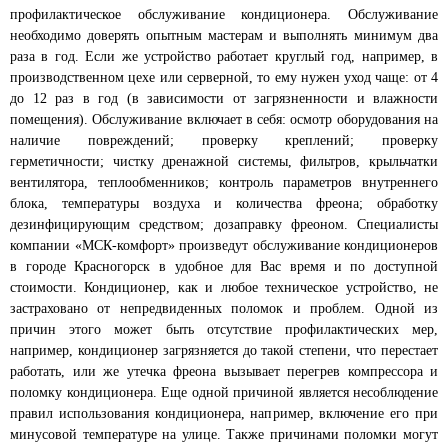
профилактическое обслуживание кондиционера. Обслуживание
необходимо доверять опытным мастерам и выполнять минимум два
раза в год. Если же устройство работает круглый год, например, в
производственном цехе или серверной, то ему нужен уход чаще: от 4
до 12 раз в год (в зависимости от загрязненности и влажности
помещения). Обслуживание включает в себя: осмотр оборудования на
наличие повреждений; проверку креплений; проверку
герметичности; чистку дренажной системы, фильтров, крыльчатки
вентилятора, теплообменников; контроль параметров внутреннего
блока, температуры воздуха и количества фреона; обработку
дезинфицирующим средством; дозаправку фреоном. Специалисты
компании «МСК-комфорт» произведут обслуживание кондиционеров
в городе Красногорск в удобное для Вас время и по доступной
стоимости. Кондиционер, как и любое техническое устройство, не
застраховано от непредвиденных поломок и проблем. Одной из
причин этого может быть отсутствие профилактических мер,
например, кондиционер загрязняется до такой степени, что перестает
работать, или же утечка фреона вызывает перегрев компрессора и
поломку кондиционера. Еще одной причиной является несоблюдение
правил использования кондиционера, например, включение его при
минусовой температуре на улице. Также причинами поломки могут