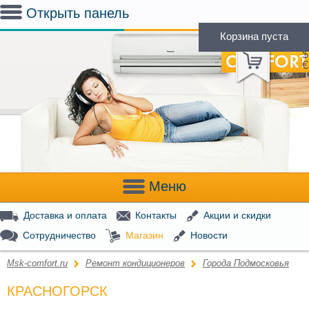
Открыть панель
Корзина пуста
(
0
)
Р
$
€
Меню
Доставка и оплата
Контакты
Акции и скидки
Сотрудничество
Магазин
Новости
Msk-comfort.ru
Ремонт кондиционеров
Города Подмосковья
КРАСНОГОРСК