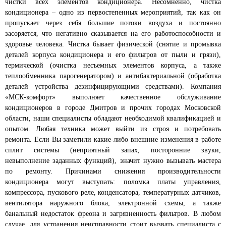
чистки всех элементов кондиционера. Несомненно, чистка
кондиционера – одно из первостепенных мероприятий, так как он
пропускает через себя большие потоки воздуха и постоянно
засоряется, что негативно сказывается на его работоспособности и
здоровье человека. Чистка бывает физической (снятие и промывка
деталей корпуса кондиционера и его фильтров от пыли и грязи),
термической (очистка несъемных элементов корпуса, а также
теплообменника парогенератором) и антибактериальной (обработка
деталей устройства дезинфицирующими средствами). Компания
«МСК-комфорт» выполняет качественное обслуживание
кондиционеров в городе Дмитров и прочих городах Московской
области, наши специалисты обладают необходимой квалификацией и
опытом. Любая техника может выйти из строя и потребовать
ремонта. Если Вы заметили какие-либо внешние изменения в работе
сплит системы (неприятный запах, посторонние звуки,
невыполнение заданных функций), значит нужно вызывать мастера
по ремонту. Причинами снижения производительности
кондиционера могут выступать: поломка платы управления,
компрессора, пускового реле, конденсатора, температурных датчиков,
вентилятора наружного блока, электронной схемы, а также
банальный недостаток фреона и загрязненность фильтров. В любом
случае, для устранения неисправности стоит вызвать специалиста с