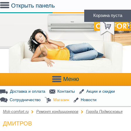
Открыть панель
Корзина пуста
(
0
)
Р
$
€
Меню
Доставка и оплата
Контакты
Акции и скидки
Сотрудничество
Магазин
Новости
Msk-comfort.ru
Ремонт кондиционеров
Города Подмосковья
ДМИТРОВ