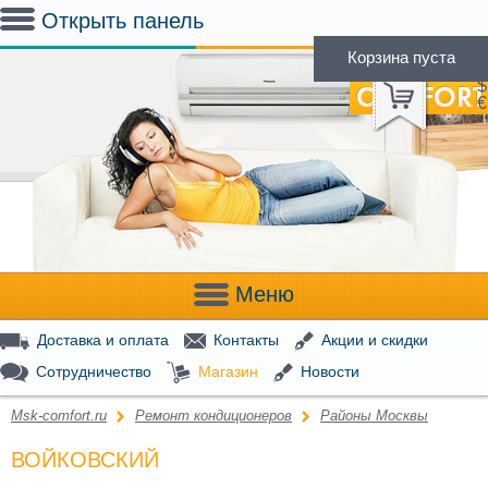
Открыть панель
Корзина пуста
(
0
)
Р
$
€
Меню
Доставка и оплата
Контакты
Акции и скидки
Сотрудничество
Магазин
Новости
Msk-comfort.ru
Ремонт кондиционеров
Районы Москвы
ВОЙКОВСКИЙ