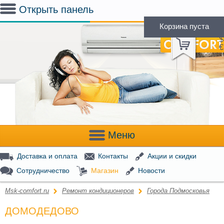
Открыть панель
Корзина пуста
(
0
)
Р
$
€
Меню
Доставка и оплата
Контакты
Акции и скидки
Сотрудничество
Магазин
Новости
Msk-comfort.ru
Ремонт кондиционеров
Города Подмосковья
ДОМОДЕДОВО